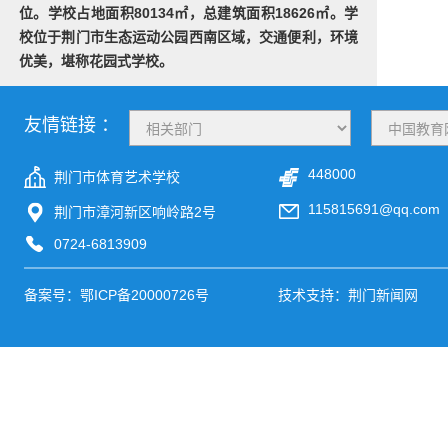
位。学校占地面积80134㎡，总建筑面积18626㎡。学
校位于荆门市生态运动公园西南区域，交通便利，环境
优美，堪称花园式学校。
友情链接 ：
448000
荆门市体育艺术学校
115815691@qq.com
荆门市漳河新区响岭路2号
0724-6813909
备案号：
鄂ICP备20000726号
技术支持：荆门新闻网